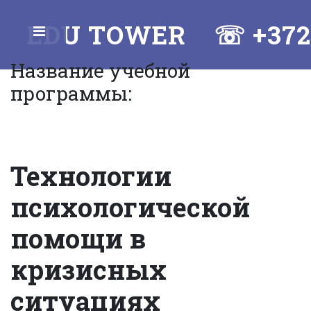
EDU TOWER ☏ +372
Toggle
Название учебной
программы:
58 42 58 42
Технологии
психологической
помощи в
кризисных
ситуациях