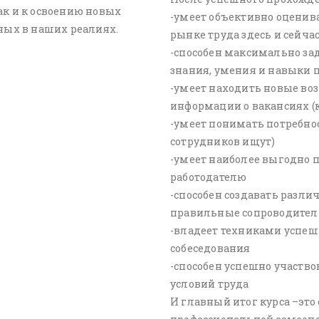
ак и к освоению новых
-умеет объективно оценива
ных в наших реалиях.
рынке труда здесь и сейча
-способен максимально за
знания, умения и навыки 
-умеет находить новые во
информации о вакансиях (
-умеет понимать потребно
сотрудников ищут)
-умеет наиболее выгодно 
работодателю
-способен создавать разл
правильные сопроводите
-владеет техниками успе
собеседования
-способен успешно участвов
условий труда
И главный итог курса –это