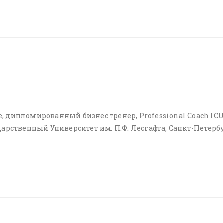
 дипломированный бизнес тренер, Professional Coach ICU
дарственный Университет им. П.Ф. Лесгафта, Санкт-Петер