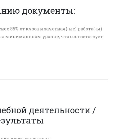
анию документы:
е 85% от курса и зачетная(-ые) работа(-ы)
на минимальном уровне, что соответствует
ебной деятельности /
езультаты
ния курса слушатель: